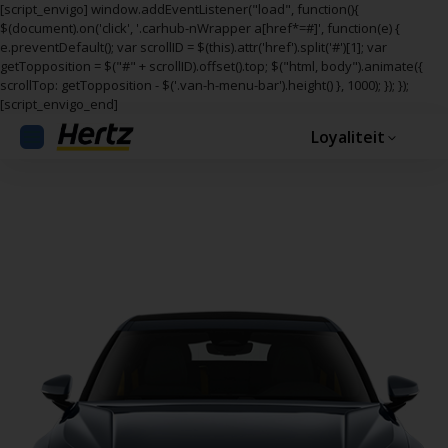
[script_envigo] window.addEventListener("load", function(){
$(document).on('click', '.carhub-nWrapper a[href*=#]', function(e) {
e.preventDefault(); var scrollID = $(this).attr('href').split('#')[1]; var
getTopposition = $("#" + scrollID).offset().top; $("html, body").animate({
scrollTop: getTopposition - $('.van-h-menu-bar').height() }, 1000); }); });
[script_envigo_end]
Loyaliteit