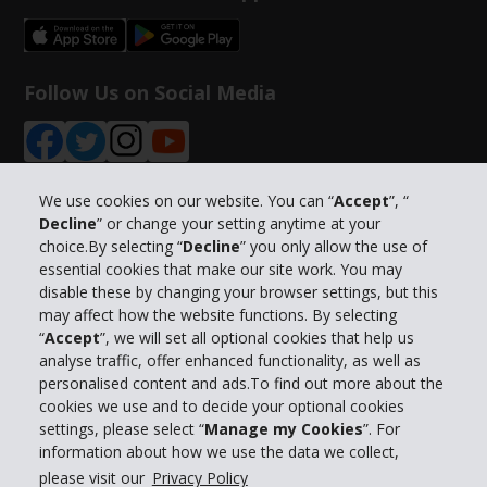
Follow Us on Social Media
We use cookies on our website. You can “
Accept
”, “
Decline
” or change your setting anytime at your
Bedrijfsinformatie
choice.By selecting “
Decline
” you only allow the use of
essential cookies that make our site work. You may
disable these by changing your browser settings, but this
Bedrijf
may affect how the website functions. By selecting
“
Accept
”, we will set all optional cookies that help us
Klantenservice
analyse traffic, offer enhanced functionality, as well as
personalised content and ads.To find out more about the
cookies we use and to decide your optional cookies
Boek bij Hertz
settings, please select “
Manage my Cookies
”. For
information about how we use the data we collect,
please visit our
Privacy Policy