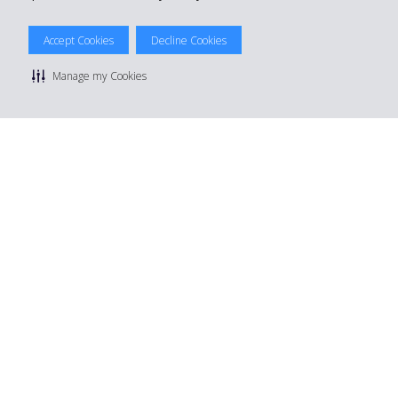
© 2026 The Hertz System, Inc.
Accept Cookies
Decline Cookies
Privacybeleid
|
Gebruiksvoorwaarden
|
Huurvoorwaarden
|
Sitemap
Manage my Cookies
Cookies beheren