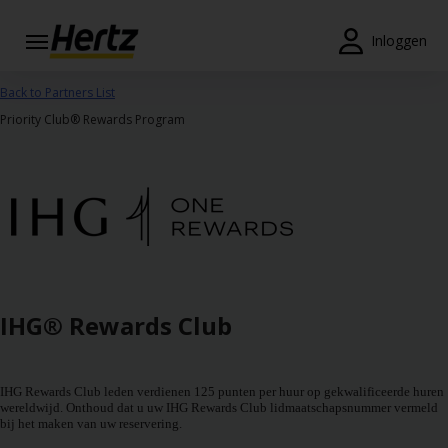
Menu
Inloggen
Reserveringen
Back to Partners List
Priority Club® Rewards Program
Wijzig/annuleer
Locaties
Speciale
aanbiedingen
Join /
Gold
IHG® Rewards Club
Overview
NL/NL
IHG Rewards Club leden verdienen 125 punten per huur op gekwalificeerde huren
wereldwijd. Onthoud dat u uw IHG Rewards Club lidmaatschapsnummer vermeld
bij het maken van uw reservering.
Tarieven en