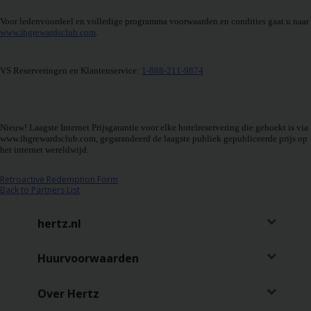
Reserveringen
Voor ledenvoordeel en volledige programma voorwaarden en condities gaat u naar
www.ihgrewardsclub.com
.
Bestelwagen
huren
VS Reserveringen en Klantenservice:
1-888-211-9874
Zakelijk
huren
Nieuw! Laagste Internet Prijsgarantie voor elke hotelreservering die geboekt is via
www.ihgrewardsclub.com, gegarandeerd de laagste publiek gepubliceerde prijs op
Speciale
het internet wereldwijd.
aanbiedingen
Retroactive Redemption Form
Back to Partners List
Locaties
hertz.nl
Hertz
Loyaliteitsprogramma
Huurvoorwaarden
Taxi
Over Hertz
Bestuurders