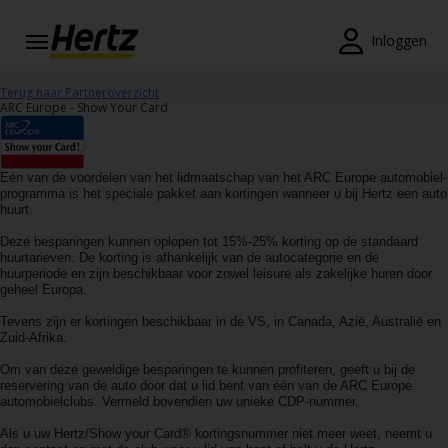
Menu
Inloggen
Reserveringen
Terug naar Partneroverzicht
ARC Europe - Show Your Card
Wijzig/annuleer
Locaties
Eén van de voordelen van het lidmaatschap van het ARC Europe automobiel-
programma is het speciale pakket aan kortingen wanneer u bij Hertz een auto
huurt.
Speciale
aanbiedingen
Deze besparingen kunnen oplopen tot 15%-25% korting op de standaard
huurtarieven. De korting is afhankelijk van de autocategorie en de
huurperiode en zijn beschikbaar voor zowel leisure als zakelijke huren door
Join /
geheel Europa.
Gold
Tevens zijn er kortingen beschikbaar in de VS, in Canada, Azië, Australië en
Overview
Zuid-Afrika.
NL/NL
Om van deze geweldige besparingen te kunnen profiteren, geeft u bij de
reservering van de auto door dat u lid bent van één van de ARC Europe
automobielclubs. Vermeld bovendien uw unieke CDP-nummer.
Tarieven en
Als u uw Hertz/Show your Card® kortingsnummer niet meer weet, neemt u