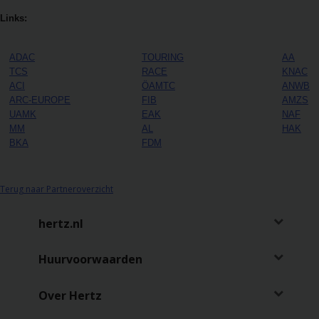
Links:
ADAC
TOURING
AA
TCS
RACE
KNAC
ACI
ÖAMTC
ANWB
ARC-EUROPE
FIB
AMZS
UAMK
EAK
NAF
MM
AL
HAK
BKA
FDM
Terug naar Partneroverzicht
hertz.nl
Huurvoorwaarden
Over Hertz