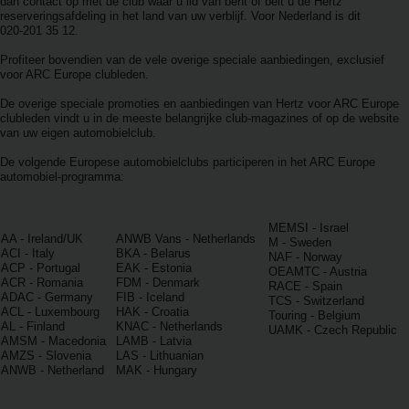
Reserveringen
dan contact op met de club waar u lid van bent of belt u de Hertz
reserveringsafdeling in het land van uw verblijf. Voor Nederland is dit
020-201 35 12.
Bestelwagen
Profiteer bovendien van de vele overige speciale aanbiedingen, exclusief
huren
voor ARC Europe clubleden.
De overige speciale promoties en aanbiedingen van Hertz voor ARC Europe
Zakelijk
clubleden vindt u in de meeste belangrijke club-magazines of op de website
van uw eigen automobielclub.
huren
De volgende Europese automobielclubs participeren in het ARC Europe
automobiel-programma:
Speciale
aanbiedingen
MEMSI - Israel
AA - Ireland/UK
ANWB Vans - Netherlands
M - Sweden
ACI - Italy
BKA - Belarus
Locaties
NAF - Norway
ACP - Portugal
EAK - Estonia
OEAMTC - Austria
ACR - Romania
FDM - Denmark
RACE - Spain
ADAC - Germany
FIB - Iceland
TCS - Switzerland
Hertz
ACL - Luxembourg
HAK - Croatia
Touring - Belgium
Loyaliteitsprogramma
AL - Finland
KNAC - Netherlands
UAMK - Czech Republic
AMSM - Macedonia
LAMB - Latvia
AMZS - Slovenia
LAS - Lithuanian
ANWB - Netherland
MAK - Hungary
Taxi
Bestuurders