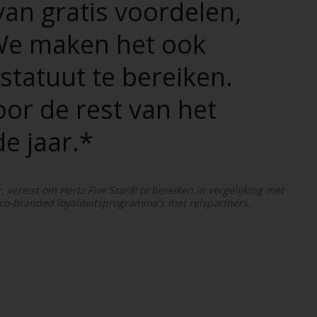
van gratis voordelen,
 We maken het ook
statuut te bereiken.
or de rest van het
e jaar.*
 vereist om Hertz Five Star® te bereiken in vergelijking met
 co-branded loyaliteitsprogramma's met reispartners.