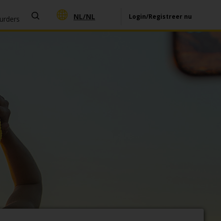
NL/
NL
Login/Registreer nu
urders