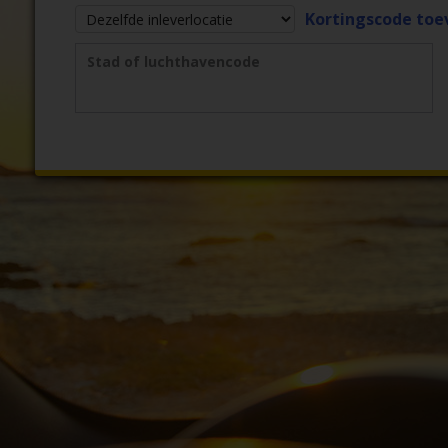
Reserveringen
Kortingscode to
Bestelwagen
Stad of luchthavencode
huren
Zakelijk
huren
Speciale
aanbiedingen
Locaties
Hertz
Loyaliteitsprogramma
Taxi
Bestuurders