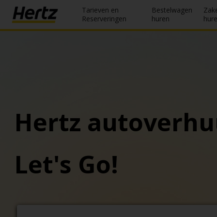
Tarieven en
Bestelwagen
Zake
Menu
Reserveringen
huren
hur
Reserveringen
Wijzig/annuleer
Locaties
Speciale
Hertz autoverhu
aanbiedingen
Join /
Gold
Let's Go!
Overview
NL/NL
Tarieven en