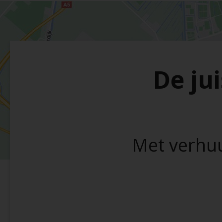
De jui
Met verhuu