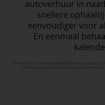
autoverhuur in naadl
snellere ophaalt
eenvoudiger voor al
En eenmaal behaal
kalende
*Gebaseerd op het aantal gekwalificeerde verhuringen of de 
andere grote autoverhuur-loyaliteitsprogramma's in 