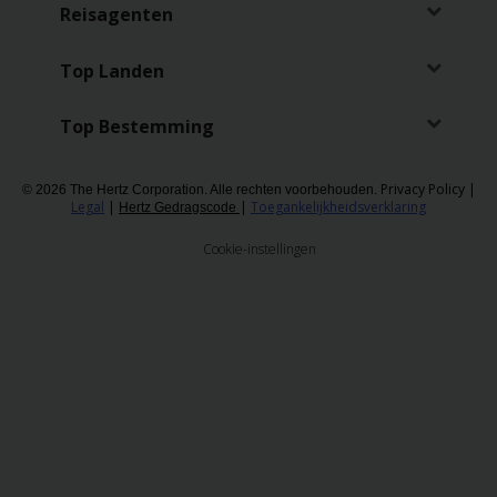
Reserveringen
Reisagenten
Bestelwagen
Top Landen
huren
Top Bestemming
Zakelijk
huren
Privacy Policy
|
© 2026 The Hertz Corporation. Alle rechten voorbehouden.
Legal
|
|
Toegankelijkheidsverklaring
Hertz Gedragscode
Speciale
Cookie-instellingen
aanbiedingen
Locaties
Hertz
Loyaliteitsprogramma
Taxi
Bestuurders