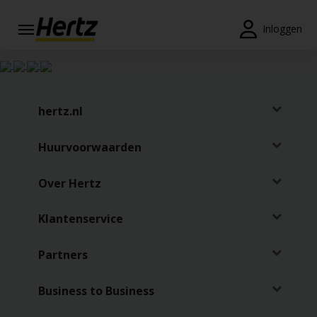
Menu
Inloggen
Reserveringen
Wijzig/annuleer
hertz.nl
Locaties
Huurvoorwaarden
Speciale
aanbiedingen
Over Hertz
Join /
Gold
Klantenservice
Overview
Partners
NL/NL
Business to Business
Tarieven en