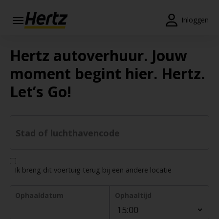
Menu
Inloggen
Reserveringen
Hertz autoverhuur. Jouw
Wijzig/annuleer
moment begint hier. Hertz.
Let’s Go!
Locaties
Speciale
aanbiedingen
Stad of luchthavencode
Join /
Gold
Overview
Ik breng dit voertuig terug bij een andere locatie
NL/NL
Ophaaldatum
Ophaaltijd
Tarieven en