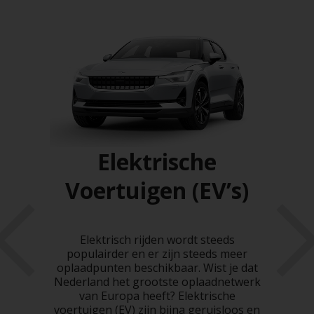
en
Elektrische
Voertuigen (EV’s)
He
ve
al
hoef
Elektrisch rijden wordt steeds
ie
engen
populairder en er zijn steeds meer
 de
oplaadpunten beschikbaar. Wist je dat
st
de
Nederland het grootste oplaadnetwerk
meer
van Europa heeft? Elektrische
ki
nter
voertuigen (EV) zijn bijna geruisloos en