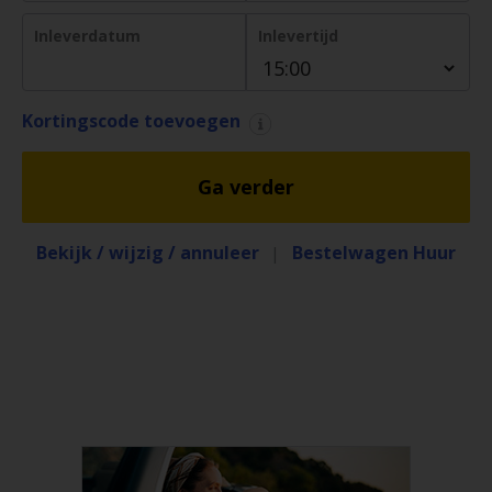
Reserveringen
Inleverdatum
Inlevertijd
Bestelwagen
huren
Kortingscode toevoegen
Zakelijk
huren
Ga verder
Speciale
aanbiedingen
Bekijk / wijzig / annuleer
Bestelwagen Huur
|
Locaties
Hertz
Loyaliteitsprogramma
Taxi
Bestuurders