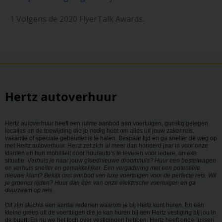
1 Volgens de 2020 FlyerTalk Awards.
Hertz autoverhuur
Hertz autoverhuur heeft een ruime aanbod aan voertuigen, gunstig gelegen
locaties en de toewijding die je nodig hebt om alles uit jouw zakenreis,
vakantie of speciale gebeurtenis te halen. Bespaar tijd en ga sneller de weg op
met Hertz autoverhuur. Hertz zet zich al meer dan honderd jaar in voor onze
klanten en hun mobiliteit door huurauto’s te leveren voor iedere, unieke
situatie.
Verhuis je naar jouw gloednieuwe droomhuis? Huur een bestelwagen
en verhuis sneller en gemakkelijker. Een vergadering met een potentiële
nieuwe klant? Bekijk ons aanbod van luxe voertuigen voor de perfecte reis. Wil
je groener rijden? Huur dan één van onze elektrische voertuigen en ga
duurzaam op reis.
Dit zijn slechts een aantal redenen waarom je bij Hertz kunt huren. En een
kleine greep uit de voertuigen die je kan huren bij een Hertz vestiging bij jou in
de buurt. En nu we het toch over vestigingen hebben, Hertz heeft ondertussen