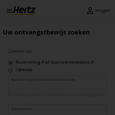
Menu
Inloggen
Reserveringen
Uw ontvangstbewijs zoeken
Wijzig/annuleer
Locaties
Zoeken op:
Speciale
aanbiedingen
Reservering # of huurovereenkomst #
rijbewijs
Join /
Gold
Reservering # of huurovereenkomst #:
Overview
NL/NL
Te vinden op je papieren huurovereenkomst of in je bevestigingsmail
Achternaam:
Tarieven en