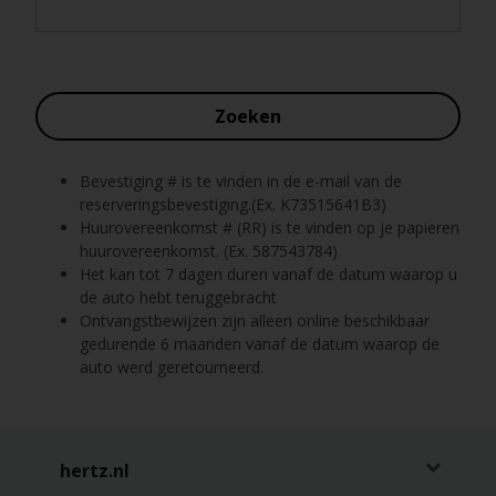
Reserveringen
Bestelwagen
huren
Zoeken
Zakelijk
huren
Bevestiging # is te vinden in de e-mail van de
reserveringsbevestiging.(Ex. K73515641B3)
Huurovereenkomst # (RR) is te vinden op je papieren
Speciale
aanbiedingen
huurovereenkomst. (Ex. 587543784)
Het kan tot 7 dagen duren vanaf de datum waarop u
de auto hebt teruggebracht
Locaties
Ontvangstbewijzen zijn alleen online beschikbaar
gedurende 6 maanden vanaf de datum waarop de
auto werd geretourneerd.
Hertz
Loyaliteitsprogramma
Taxi
hertz.nl
Bestuurders