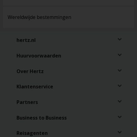
Reserveringen
Wereldwijde bestemmingen
Bestelwagen
huren
hertz.nl
Zakelijk
huren
Huurvoorwaarden
Speciale
aanbiedingen
Over Hertz
Locaties
Klantenservice
Partners
Hertz
Loyaliteitsprogramma
Business to Business
Taxi
Bestuurders
Reisagenten