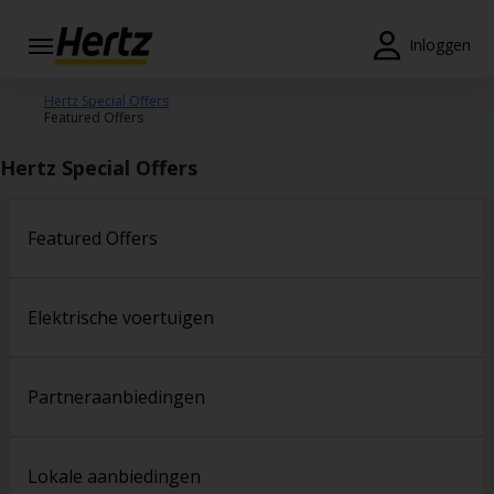
Menu
Inloggen
Reserveringen
Hertz Special Offers
Featured Offers
Wijzig/annuleer
Hertz Special Offers
Locaties
Featured Offers
Speciale
aanbiedingen
Join /
Elektrische voertuigen
Gold
Overview
Partneraanbiedingen
NL/NL
Tarieven en
Lokale aanbiedingen