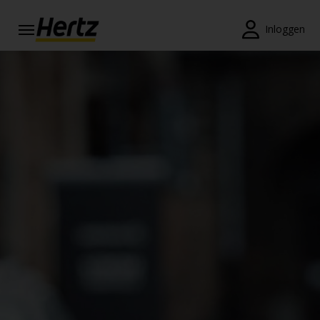
Menu
Inloggen
Reserveringen
Wijzig/annuleer
Locaties
Speciale
aanbiedingen
Join /
Gold
Overview
NL/NL
Tarieven en