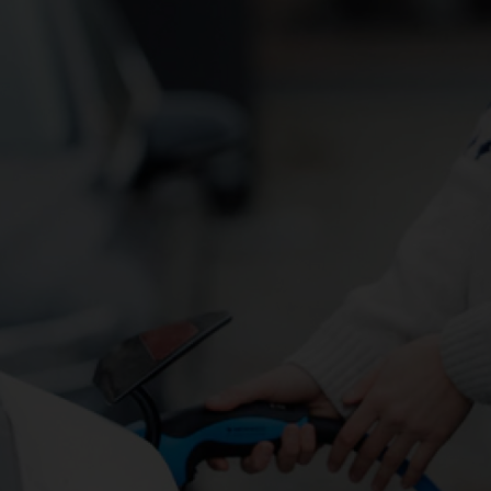
Reserveringen
Bestelwagen
huren
Zakelijk
huren
Speciale
aanbiedingen
Locaties
Hertz
Loyaliteitsprogramma
Taxi
Bestuurders