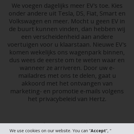
We voegen dagelijks meer EV's toe. Kies
onder andere uit Tesla, DS, Fiat, Smart en
Volkswagen en meer. Mocht u geen EV in
de buurt kunnen vinden, dan hebben wij
een verscheidenheid aan andere
voertuigen voor u klaarstaan. Nieuwe EV's
komen wekelijks ons wagenpark binnen,
dus wees de eerste om te weten waar en
wanneer ze arriveren. Door uw e-
mailadres met ons te delen, gaat u
akkoord met het ontvangen van
marketing- en promotie e-mails volgens
het privacybeleid van Hertz.
Algemene voorwaarden:
We use cookies on our website. You can “
Accept
”, “
* De Idle fees bij Tesla Superchargers, en de Idle fees en het