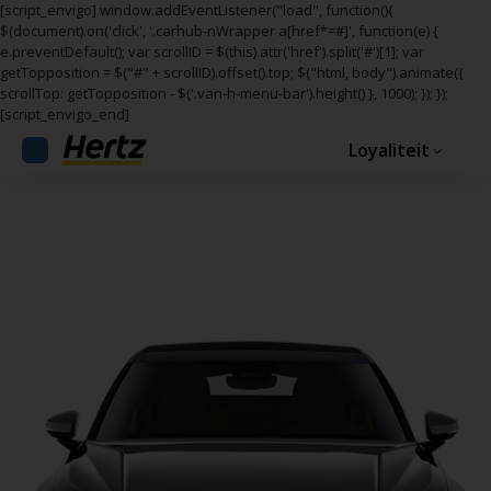
[script_envigo] window.addEventListener("load", function(){
$(document).on('click', '.carhub-nWrapper a[href*=#]', function(e) {
e.preventDefault(); var scrollID = $(this).attr('href').split('#')[1]; var
getTopposition = $("#" + scrollID).offset().top; $("html, body").animate({
scrollTop: getTopposition - $('.van-h-menu-bar').height() }, 1000); }); });
[script_envigo_end]
Loyaliteit