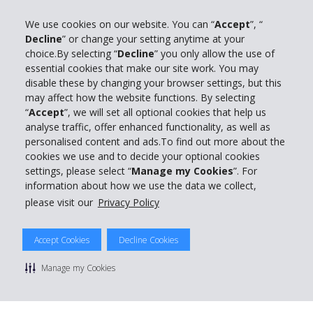
We use cookies on our website. You can “
Accept
”, “
Decline
” or change your setting anytime at your
Bedrijfsinformatie
choice.By selecting “
Decline
” you only allow the use of
essential cookies that make our site work. You may
disable these by changing your browser settings, but this
Bedrijf
may affect how the website functions. By selecting
“
Accept
”, we will set all optional cookies that help us
Klantenservice
analyse traffic, offer enhanced functionality, as well as
personalised content and ads.To find out more about the
cookies we use and to decide your optional cookies
Boek bij Hertz
settings, please select “
Manage my Cookies
”. For
information about how we use the data we collect,
please visit our
Privacy Policy
© 2026 The Hertz System, Inc.
Accept Cookies
Decline Cookies
Privacybeleid
|
Gebruiksvoorwaarden
|
Huurvoorwaarden
|
Sitemap
Manage my Cookies
Cookies beheren