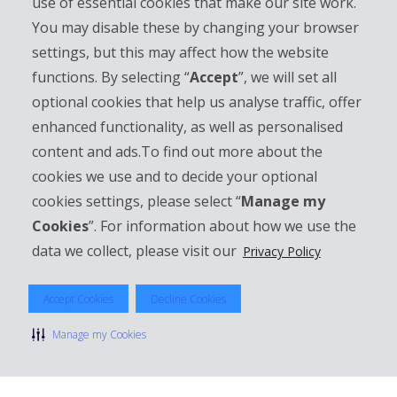
use of essential cookies that make our site work.
You may disable these by changing your browser
settings, but this may affect how the website
Bedrijfsinformatie
functions. By selecting “
Accept
”, we will set all
optional cookies that help us analyse traffic, offer
Bedrijf
enhanced functionality, as well as personalised
content and ads.To find out more about the
Klantenservice
cookies we use and to decide your optional
cookies settings, please select “
Manage my
Boek bij Hertz
Cookies
”. For information about how we use the
data we collect, please visit our
Privacy Policy
© 2026 The Hertz System, Inc.
Accept Cookies
Decline Cookies
Privacybeleid
|
Gebruiksvoorwaarden
|
Huurvoorwaarden
|
Sitemap
Manage my Cookies
Cookies beheren