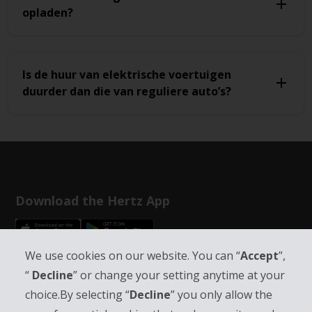
opladen?
Is de huur van elektrische voertuigen
duurder dan die van reguliere auto’s?
Download the Hertz App
We use cookies on our website. You can “
Accept
”,
Follow Us on Social Media
“
Decline
” or change your setting anytime at your
choice.By selecting “
Decline
” you only allow the