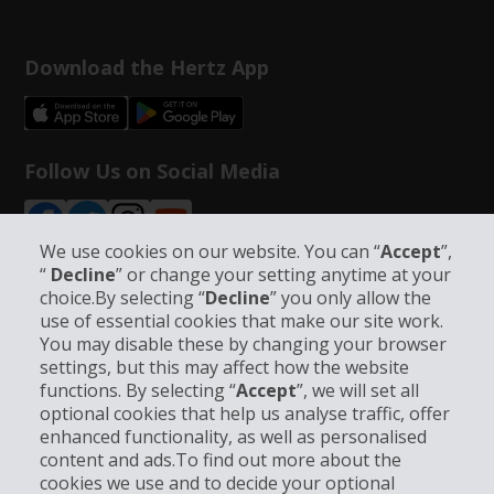
Download the Hertz App
Follow Us on Social Media
We use cookies on our website. You can “
Accept
”,
“
Decline
” or change your setting anytime at your
choice.By selecting “
Decline
” you only allow the
use of essential cookies that make our site work.
Bedrijfsinformatie
You may disable these by changing your browser
settings, but this may affect how the website
Bedrijf
functions. By selecting “
Accept
”, we will set all
optional cookies that help us analyse traffic, offer
enhanced functionality, as well as personalised
Klantenservice
content and ads.To find out more about the
cookies we use and to decide your optional