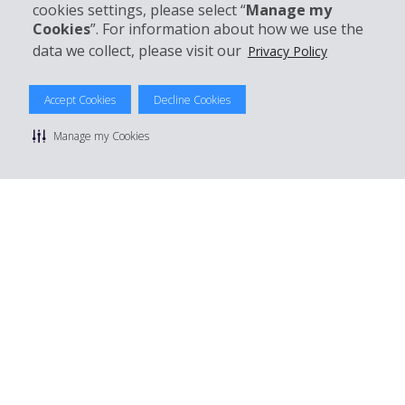
Boek bij Hertz
cookies settings, please select “
Manage my
Cookies
”. For information about how we use the
data we collect, please visit our
Privacy Policy
© 2026 The Hertz System, Inc.
Accept Cookies
Decline Cookies
Privacybeleid
|
Gebruiksvoorwaarden
|
Huurvoorwaarden
|
Sitemap
Manage my Cookies
Cookies beheren