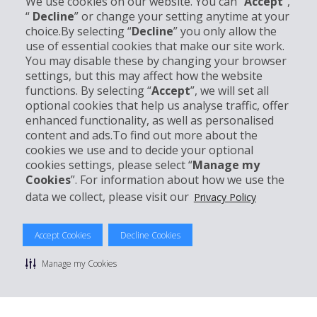
We use cookies on our website. You can “
Accept
”,
“
Decline
” or change your setting anytime at your
choice.By selecting “
Decline
” you only allow the
use of essential cookies that make our site work.
Bedrijfsinformatie
You may disable these by changing your browser
settings, but this may affect how the website
Bedrijf
functions. By selecting “
Accept
”, we will set all
optional cookies that help us analyse traffic, offer
enhanced functionality, as well as personalised
Klantenservice
content and ads.To find out more about the
cookies we use and to decide your optional
Boek bij Hertz
cookies settings, please select “
Manage my
Cookies
”. For information about how we use the
data we collect, please visit our
Privacy Policy
© 2026 The Hertz System, Inc.
Accept Cookies
Decline Cookies
Privacybeleid
|
Gebruiksvoorwaarden
|
Huurvoorwaarden
|
Sitemap
Manage my Cookies
Cookies beheren