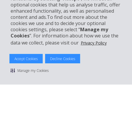
optional cookies that help us analyse traffic, offer
enhanced functionality, as well as personalised
Klantenservice
content and ads.To find out more about the
cookies we use and to decide your optional
Boek bij Hertz
cookies settings, please select “
Manage my
Cookies
”. For information about how we use the
data we collect, please visit our
Privacy Policy
© 2026 The Hertz System, Inc.
Accept Cookies
Decline Cookies
Privacybeleid
|
Gebruiksvoorwaarden
|
Huurvoorwaarden
|
Sitemap
Manage my Cookies
Cookies beheren