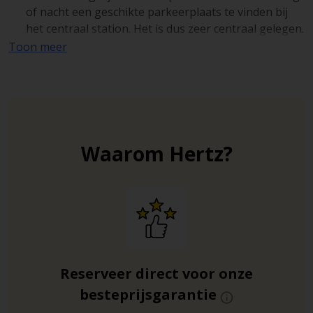
of nacht een geschikte parkeerplaats te vinden bij
het centraal station. Het is dus zeer centraal gelegen.
Toon meer
Parkhaus Pressehaus (In de Langenstraße 29)
is
het juiste vertrekpunt om de stad te voet te
verkennen. Slechts een paar meter verwijderd van de
Weser.
Waarom Hertz?
Reserveer direct voor onze
besteprijsgarantie