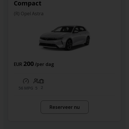
Compact
(C) Hyundai Bayon
25
EUR
/per dag
2
41 MPG
5
rveer nu
Reservee