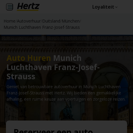
Loyaliteit
Home
/
Autoverhuur
/
Duitsland
/
München
/
Munich Luchthaven Franz-Josef-Strauss
Auto Huren
Munich
Luchthaven Franz-Josef-
Strauss
Geniet van betrouwbare autoverhuur in Munich Luchthaven
Franz-Josef-Strauss met Hertz. Wij bieden een gemakkelijke
afhaling, een ruime keuze aan voertuigen en zorgeloze reizen.
Reserveer een auto