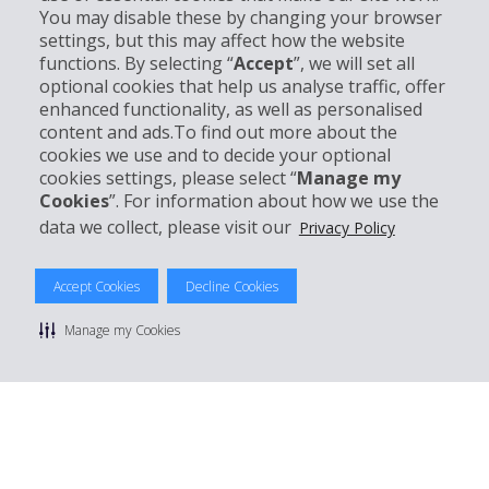
You may disable these by changing your browser
settings, but this may affect how the website
Bedrijf
functions. By selecting “
Accept
”, we will set all
optional cookies that help us analyse traffic, offer
enhanced functionality, as well as personalised
Klantenservice
content and ads.To find out more about the
cookies we use and to decide your optional
Boek bij Hertz
cookies settings, please select “
Manage my
Cookies
”. For information about how we use the
data we collect, please visit our
Privacy Policy
© 2026 The Hertz System, Inc.
Accept Cookies
Decline Cookies
Privacybeleid
|
Gebruiksvoorwaarden
|
Huurvoorwaarden
|
Sitemap
Manage my Cookies
Cookies beheren