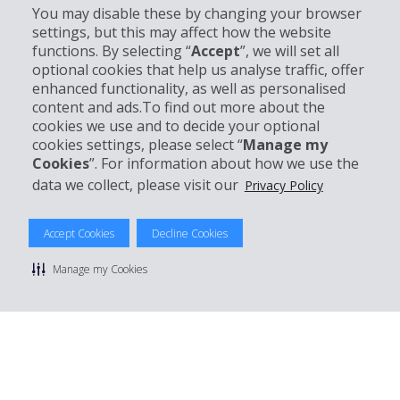
You may disable these by changing your browser
settings, but this may affect how the website
Bedrijf
functions. By selecting “
Accept
”, we will set all
optional cookies that help us analyse traffic, offer
Klantenservice
enhanced functionality, as well as personalised
content and ads.To find out more about the
cookies we use and to decide your optional
Boek bij Hertz
cookies settings, please select “
Manage my
Cookies
”. For information about how we use the
data we collect, please visit our
Privacy Policy
© 2026 The Hertz System, Inc.
Accept Cookies
Decline Cookies
Privacybeleid
|
Gebruiksvoorwaarden
|
Huurvoorwaarden
|
Sitemap
Manage my Cookies
Cookies beheren