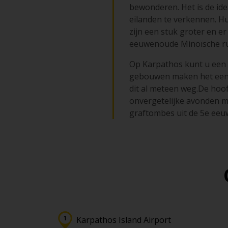
bewonderen. Het is de ide
eilanden te verkennen. H
zijn een stuk groter en er
eeuwenoude Minoïsche ru
Op Karpathos kunt u een
gebouwen maken het een po
dit al meteen weg.De hoof
onvergetelijke avonden m
graftombes uit de 5e eeu
Karpathos Island Airport