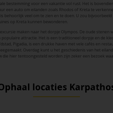
ale bestemming voor een vakantie vol rust. Het is bovendie
uur een auto om eilanden zoals Rhodos of Kreta te verkenn
 is behoorlijk veel om te zien en te doen. U zou bijvoorbeeld
ïnes op Kreta kunnen bewonderen.
 excursie maken naar het dorpje Olympos. De oude stenen
pulaire attractie. Het is een traditioneel dorpje en de kl
dstad, Pigadia, is een drukke haven met vele cafés en resta
eegemaakt. Overdag kunt u het geschiedenis van het eila
w die hier tentoongesteld worden zijn zeker een bezoek waa
Ophaal locaties Karpatho