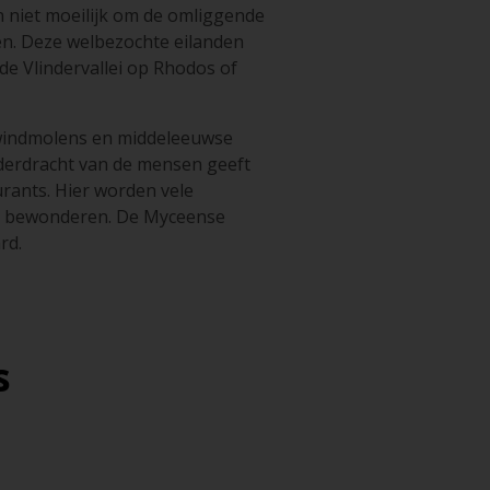
n niet moeilijk om de omliggende
en. Deze welbezochte eilanden
 de Vlindervallei op Rhodos of
 windmolens en middeleeuwse
ederdracht van de mensen geeft
urants. Hier worden vele
nd bewonderen. De Myceense
rd.
s