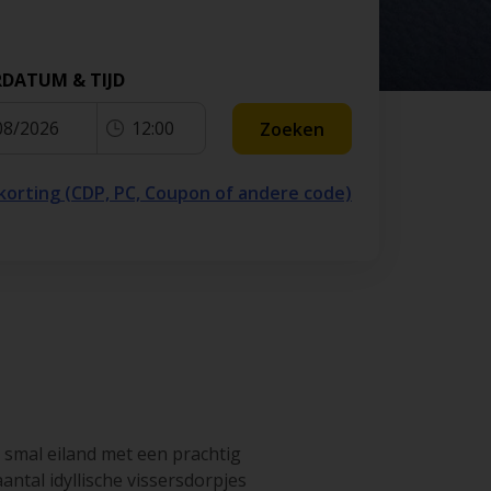
k
Luchthaven San Francisco
land
Luchthaven
RDATUM & TIJD
Fuerteventura
08/2026
12:00
Zoeken
 korting (CDP, PC, Coupon of andere code)
 smal eiland met een prachtig
ntal idyllische vissersdorpjes