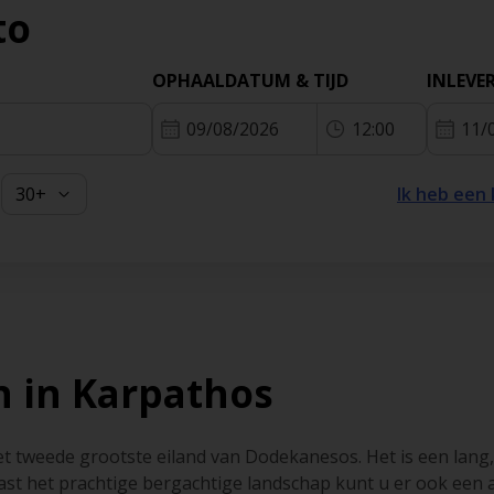
to
Frankrij
Grieken
OPHAALDATUM & TIJD
INLEVE
09/08/2026
12:00
11/
Ibiza
Ik heb een
 in Karpathos
et tweede grootste eiland van Dodekanesos. Het is een lang,
st het prachtige bergachtige landschap kunt u er ook een aa