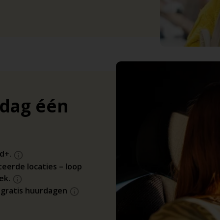
 dag één
ld+.
teerde locaties – loop
ek.
r gratis huurdagen