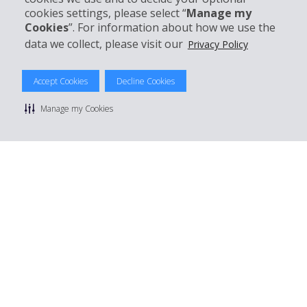
Boek bij Hertz
cookies settings, please select “
Manage my
Cookies
”. For information about how we use the
data we collect, please visit our
Privacy Policy
© 2026 The Hertz System, Inc.
Accept Cookies
Decline Cookies
Privacybeleid
|
Gebruiksvoorwaarden
|
Huurvoorwaarden
|
Sitemap
Manage my Cookies
Cookies beheren