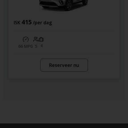
415
ISK
/per dag
4
66 MPG
5
Reserveer nu