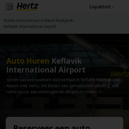
Loyaliteit
Home
/
Autoverhuur
/
Iceland
/
Reykjavik
/
Keflavik International Airport
Auto Huren
Keflavik
International Airport
Geniet van betrouwbare autoverhuur in Keflavik International
Airport met Hertz. Wij bieden een gemakkelijke afhaling, een
ruime keuze aan voertuigen en zorgeloze reizen.
Reserveer een auto