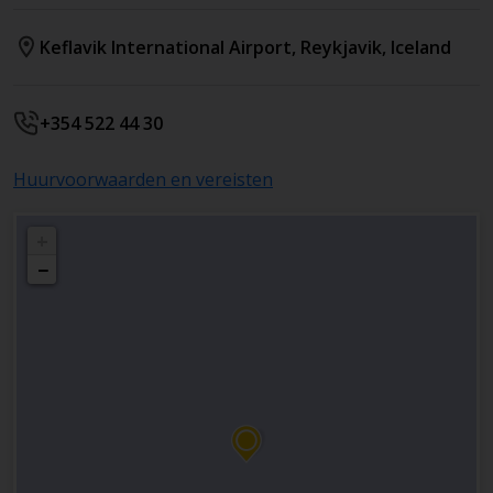
Keflavik International Airport
,
Reykjavik
,
Iceland
+354 522 44 30
Huurvoorwaarden en vereisten
+
−