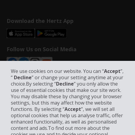
Download the Hertz App
Follow Us on Social Media
We use cookies on our website. You can “
Accept
”,
“
Decline
” or change your setting anytime at your
choice.By selecting “
Decline
” you only allow the
use of essential cookies that make our site work.
Bedrijfsinformatie
You may disable these by changing your browser
settings, but this may affect how the website
Bedrijf
functions. By selecting “
Accept
”, we will set all
optional cookies that help us analyse traffic, offer
enhanced functionality, as well as personalised
Klantenservice
content and ads.To find out more about the
cookies we use and to decide your optional