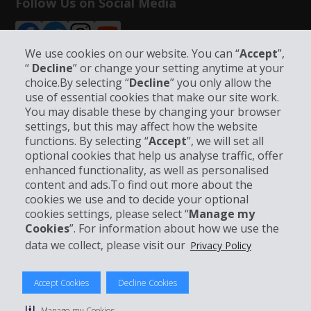
Follow Us on Social Media
We use cookies on our website. You can “
Accept
”,
“
Decline
” or change your setting anytime at your
choice.By selecting “
Decline
” you only allow the
use of essential cookies that make our site work.
Bedrijfsinformatie
You may disable these by changing your browser
settings, but this may affect how the website
Bedrijf
functions. By selecting “
Accept
”, we will set all
optional cookies that help us analyse traffic, offer
enhanced functionality, as well as personalised
Klantenservice
content and ads.To find out more about the
cookies we use and to decide your optional
Boek bij Hertz
cookies settings, please select “
Manage my
Cookies
”. For information about how we use the
data we collect, please visit our
Privacy Policy
© 2026 The Hertz System, Inc.
Accept Cookies
Decline Cookies
Privacybeleid
|
Gebruiksvoorwaarden
|
Huurvoorwaarden
|
Sitemap
Manage my Cookies