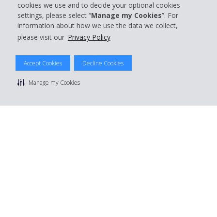
cookies we use and to decide your optional cookies
settings, please select “
Manage my Cookies
”. For
Boek bij Hertz
information about how we use the data we collect,
please visit our
Privacy Policy
Accept Cookies
Decline Cookies
© 2026 The Hertz System, Inc.
Privacybeleid
|
Gebruiksvoorwaarden
|
Huurvoorwaarden
|
Manage my Cookies
Sitemap
Cookies beheren