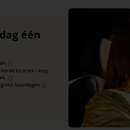
 dag één
ld+.
teerde locaties – loop
ek.
r gratis huurdagen