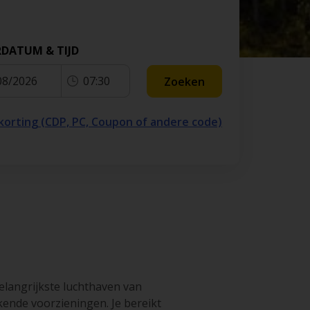
k
Luchthaven San Francisco
land
Luchthaven
RDATUM & TIJD
Fuerteventura
08/2026
07:30
Zoeken
 korting (CDP, PC, Coupon of andere code)
elangrijkste luchthaven van
kende voorzieningen. Je bereikt