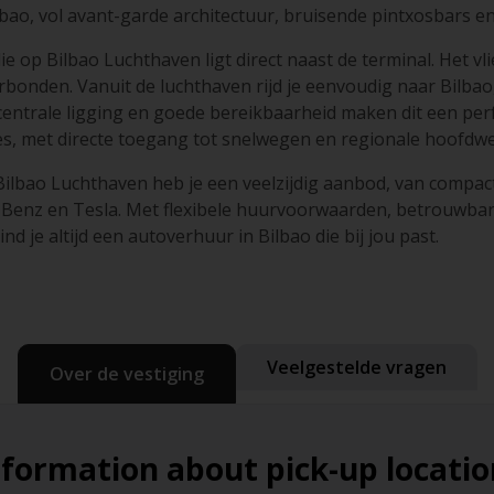
bao, vol avant-garde architectuur, bruisende pintxosbars en 
 op Bilbao Luchthaven ligt direct naast de terminal. Het vli
erbonden. Vanuit de luchthaven rijd je eenvoudig naar Bilbao
centrale ligging en goede bereikbaarheid maken dit een per
ties, met directe toegang tot snelwegen en regionale hoofdw
Bilbao Luchthaven heb je een veelzijdig aanbod, van compac
Benz en Tesla. Met flexibele huurvoorwaarden, betrouwbar
ind je altijd een autoverhuur in Bilbao die bij jou past.
Veelgestelde vragen
Over de vestiging
nformation about pick-up locatio