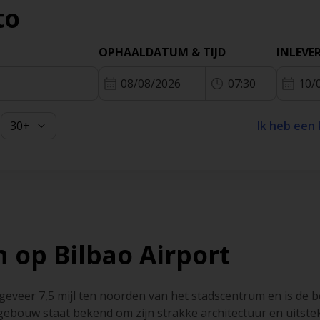
to
Frankrij
Grieken
OPHAALDATUM & TIJD
INLEVE
08/08/2026
07:30
10/
Ibiza
Ik heb een
 op Bilbao Airport
geveer 7,5 mijl ten noorden van het stadscentrum en is de b
ebouw staat bekend om zijn strakke architectuur en uitste