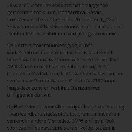
25.000 m². Sinds 1979 bedient het omliggende
gemeenten zoals Irún, Hondarribia, Pasaia,
Errenteria en Lezo. Op slechts 20 minuten ligt San
Sebastián in het Baskisch Donostis, een stad aan zee
met boulevards, cultuur en verfijnde gastronomie.
De Hertz-autoverhuurvestiging bij het
winkelcentrum Carrefour Lintzirin is uitstekend
bereikbaar via diverse hoofdwegen. Zo verbindt de
AP-8 Oiartzun met Irún en Bilbao, terwijl de N-I
(Carretera Madrid-Irún) leidt naar San Sebastián, en
verder naar Vitoria-Gasteiz. Ook de GI-2132 loopt
langs deze zone en verbindt Oiartzun met
omliggende dorpen.
Bij Hertz vindt u voor elke reiziger het juiste voertuig
– van wendbare stadsauto’s tot premium modellen
van onder andere Mercedes, BMW en Tesla. Ook
voor wie milieubewust reist, is er volop keuze uit