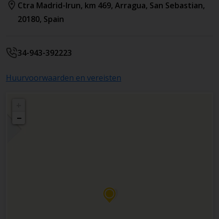
Ctra Madrid-Irun, km 469
, Arragua
,
San Sebastian
,
20180
,
Spain
34-943-392223
Huurvoorwaarden en vereisten
+
−