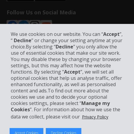
Follow Us on Social Media
We use cookies on our website. You can “
Accept
”,
“
Decline
” or change your setting anytime at your
choice.By selecting “
Decline
” you only allow the
use of essential cookies that make our site work.
Bedrijfsinformatie
You may disable these by changing your browser
settings, but this may affect how the website
Bedrijf
functions. By selecting “
Accept
”, we will set all
optional cookies that help us analyse traffic, offer
enhanced functionality, as well as personalised
Klantenservice
content and ads.To find out more about the
cookies we use and to decide your optional
Boek bij Hertz
cookies settings, please select “
Manage my
Cookies
”. For information about how we use the
data we collect, please visit our
Privacy Policy
© 2026 The Hertz System, Inc.
Accept Cookies
Decline Cookies