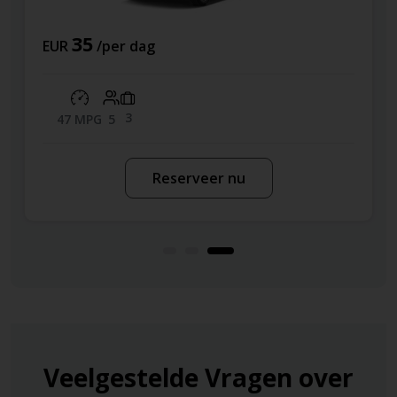
77
EUR
/per dag
3
42 MPG
5
eserveer nu
Reser
Veelgestelde Vragen over