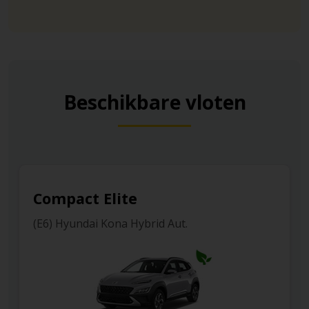
Beschikbare vloten
te
Compact
 Hybrid Aut.
(L1) Renault Megane