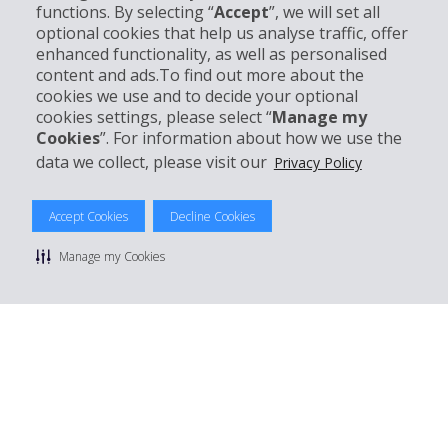
Bedrijf
functions. By selecting “
Accept
”, we will set all
optional cookies that help us analyse traffic, offer
enhanced functionality, as well as personalised
Klantenservice
content and ads.To find out more about the
cookies we use and to decide your optional
Boek bij Hertz
cookies settings, please select “
Manage my
Cookies
”. For information about how we use the
data we collect, please visit our
Privacy Policy
© 2026 The Hertz System, Inc.
Accept Cookies
Decline Cookies
Privacybeleid
|
Gebruiksvoorwaarden
|
Huurvoorwaarden
|
Sitemap
Manage my Cookies
Cookies beheren