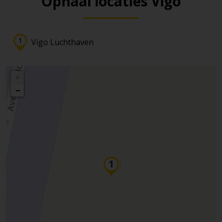
Ophaal locaties Vigo
Vigo Luchthaven
+
−