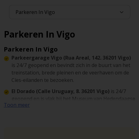
Parkeren In Vigo
Parkeren In Vigo
Parkeergarage Vigo (Rua Areal, 142. 36201 Vigo)
is 24/7 geopend en bevindt zich in de buurt van het
treinstation, brede pleinen en de veerhaven om de
Cíes-eilanden te bezoeken.
El Dorado (Calle Uruguay, 8. 36201 Vigo)
is 24/7
geopend en is vlak bij het Museum van Hedendaagse
Toon meer
Kunst.
Pizarro (Rúa de Pizarro, 18. 36204 Vigo)
is 24/7
geopend en bevindt zich in de buurt van de wijk O
Castro.