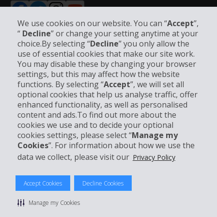
We use cookies on our website. You can “
Accept
”,
“
Decline
” or change your setting anytime at your
choice.By selecting “
Decline
” you only allow the
use of essential cookies that make our site work.
Bedrijfsinformatie
You may disable these by changing your browser
settings, but this may affect how the website
Bedrijf
functions. By selecting “
Accept
”, we will set all
optional cookies that help us analyse traffic, offer
enhanced functionality, as well as personalised
Klantenservice
content and ads.To find out more about the
cookies we use and to decide your optional
Boek bij Hertz
cookies settings, please select “
Manage my
Cookies
”. For information about how we use the
data we collect, please visit our
Privacy Policy
© 2026 The Hertz System, Inc.
Accept Cookies
Decline Cookies
Privacybeleid
|
Gebruiksvoorwaarden
|
Huurvoorwaarden
|
Sitemap
Manage my Cookies
Cookies beheren