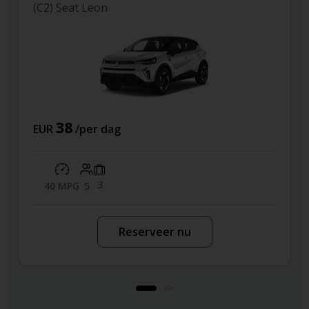
(I) Toyota Corolla Aut.
51
EUR
/per dag
4
68 MPG
5
Reserveer nu