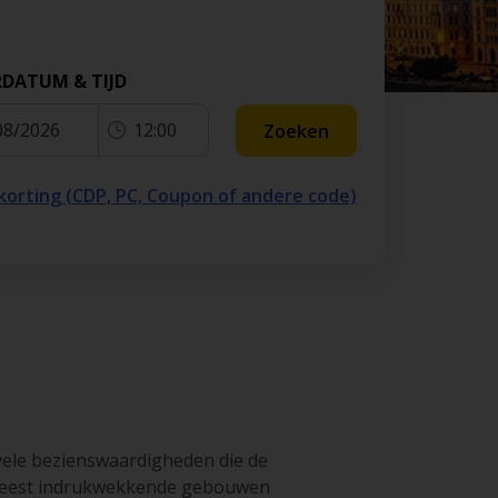
k
Luchthaven San Francisco
land
Luchthaven
RDATUM & TIJD
Fuerteventura
08/2026
12:00
Zoeken
 korting (CDP, PC, Coupon of andere code)
 vele bezienswaardigheden die de
e meest indrukwekkende gebouwen