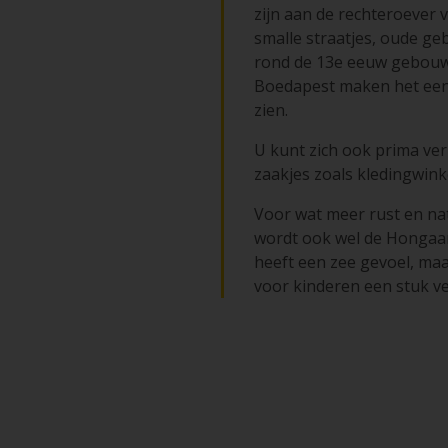
zijn aan de rechteroever v
smalle straatjes, oude ge
rond de 13e eeuw gebouwd
Boedapest maken het een t
zien.
U kunt zich ook prima ver
zaakjes zoals kledingwink
Voor wat meer rust en nat
wordt ook wel de Hongaars
heeft een zee gevoel, maa
voor kinderen een stuk vei