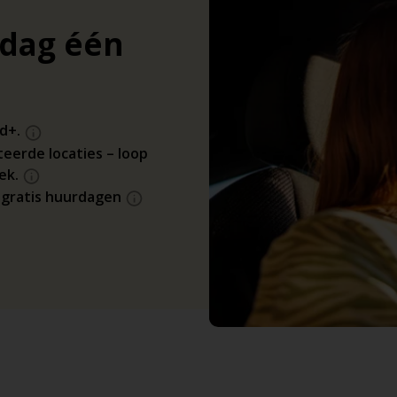
 dag één
ld+.
teerde locaties – loop
ek.
r gratis huurdagen