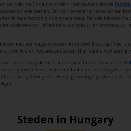
an de rivier de Donau te vinden. Hier bevindt zich de
Burchtw
bouwen en vele kerken. Een van de belangrijkste kerken in de
 en is tegenwoordig nog goede staat. De vele historische
rekpleister voor liefhebbers van cultuur en architectuur, m
maken met een dagje shoppen in de stad. De straat Váci is 
els, juweliers en delicatessenzaken. Hier kunt u ook aardig 
uur is er de mogelijkheid een auto te huren en naar het
Ba
e zee genoemd. Het meer ontstaat door vele bergriviertjes 
r het is het gelukkig niet. Er zijn geen hoge golven of ster
liger.
Steden in Hungary