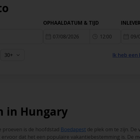
to
Frankrij
Grieken
OPHAALDATUM & TIJD
INLEVE
07/08/2026
12:00
09/
Ibiza
Ik heb een
n in Hungary
e proeven is de hoofdstad
Boedapest
de plek om te zijn. De
gt ervoor dat het een populaire vakantiebestemming is. D