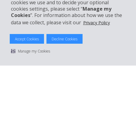
cookies we use and to decide your optional
Boek bij Hertz
cookies settings, please select “
Manage my
Cookies
”. For information about how we use the
data we collect, please visit our
Privacy Policy
© 2026 The Hertz System, Inc.
Accept Cookies
Decline Cookies
Privacybeleid
|
Gebruiksvoorwaarden
|
Huurvoorwaarden
|
Sitemap
Manage my Cookies
Cookies beheren