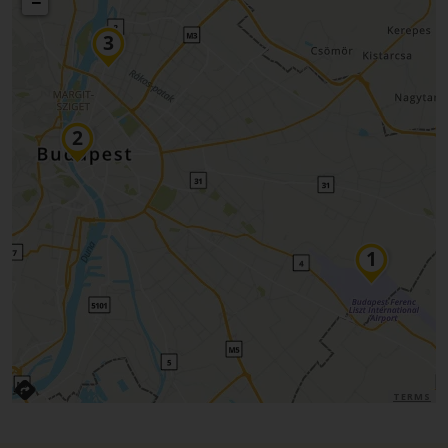
−
TERMS