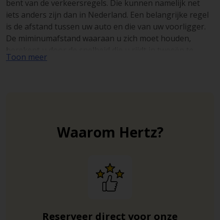
bent van de verkeersregels. Die kunnen namelijk net
iets anders zijn dan in Nederland. Een belangrijke regel
is de afstand tussen uw auto en die van uw voorligger.
De miminumafstand waaraan u zich moet houden,
berekent u door de snelheid die u rijdt in tweeën te
Toon meer
delen. Als u dus 100 km/u rijdt, moet u 50 meter afstand
houden, wat overeenkomt met 1,8 seconde. Bij het
overtreden van deze ‘halber Tacho’ afstand, treedt de
politie streng op.
Houdt u zich bij het rijden binnen de bebouwde kom aan
Waarom Hertz?
een snelheid van 50 km/u en buiten de bebouwde kom
aan 100 km/u. Op autosnelwegen en wegen met
gescheiden rijbanen en 4 rijstroken geldt een
richtsnelheid van 130 km/u.
De meeste verkeersborden in Duitsland komen overeen
met die van Nederland, maar er zijn een aantal die u
misschien niet bekend voorkomen. Een aantal
Reserveer direct voor onze
verkeersborden geven bijvoorbeeld het wegtype aan,