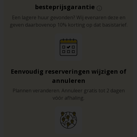
besteprijsgarantie
zoals de ‘autobahn’ ofwel autosnelweg, en laten
hiermee impliciet weten wat de maximumsnelheid is.
Een lagere huur gevonden? Wij evenaren deze en
Eenzelfde bord met een rode streep hierdoorheen
geven daarbovenop 10% korting op dat basistarief.
betekent het einde van het wegtype. Wees daarom op
de hoogte van deze verkeersborden, nog voordat u de
auto instapt.
U mag tijdens het rijden uw mobiele telefoon niet
vasthouden, maar handsfree bellen is gewoon
toegestaan. Ook het gebruik van oordopjes of een
Eenvoudig reserveringen wijzigen of
hoofdtelefoon mag, zolang u het omgevingsgeluid maar
annuleren
kunt horen.
Plannen veranderen. Annuleer gratis tot 2 dagen
vóór afhaling.