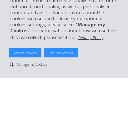
optional cookies that help us analyse traffic, offer
enhanced functionality, as well as personalised
Klantenservice
content and ads.To find out more about the
cookies we use and to decide your optional
Boek bij Hertz
cookies settings, please select “
Manage my
Cookies
”. For information about how we use the
data we collect, please visit our
Privacy Policy
© 2026 The Hertz System, Inc.
Accept Cookies
Decline Cookies
Privacybeleid
|
Gebruiksvoorwaarden
|
Huurvoorwaarden
|
Sitemap
Manage my Cookies
Cookies beheren