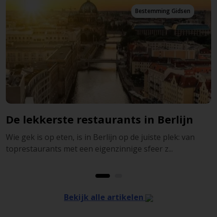
n
Bestemming Gidsen
n
De best bezochte musea in Berlijn
an
Wist u dat Berlijn meer dan 175 opmerkelijke, leuke e
interessante musea heeft? De geschiedenis hee...
Bekijk alle artikelen