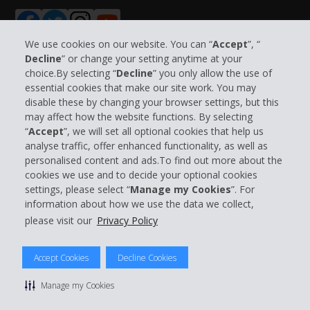
We use cookies on our website. You can “
Accept
”, “
Decline
” or change your setting anytime at your
choice.By selecting “
Decline
” you only allow the use of
Bedrijfsinformatie
essential cookies that make our site work. You may
disable these by changing your browser settings, but this
may affect how the website functions. By selecting
Bedrijf
“
Accept
”, we will set all optional cookies that help us
analyse traffic, offer enhanced functionality, as well as
Klantenservice
personalised content and ads.To find out more about the
cookies we use and to decide your optional cookies
settings, please select “
Manage my Cookies
”. For
Boek bij Hertz
information about how we use the data we collect,
please visit our
Privacy Policy
Accept Cookies
Decline Cookies
© 2026 The Hertz System, Inc.
Privacybeleid
|
Gebruiksvoorwaarden
|
Huurvoorwaarden
|
Manage my Cookies
Sitemap
Cookies beheren