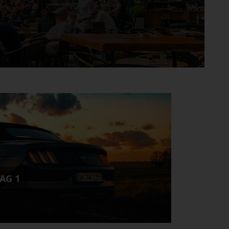
k
Luchthaven San Francisco
land
Luchthaven
Fuerteventura
AG 1