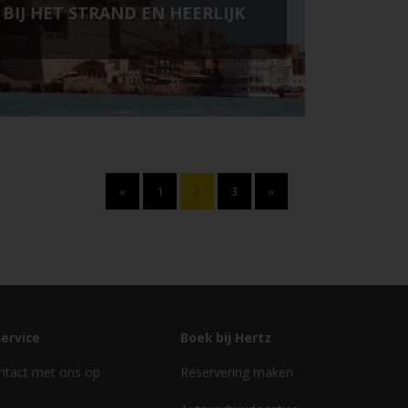
 BIJ HET STRAND EN HEERLIJK
«
1
2
3
»
ervice
Boek bij Hertz
tact met ons op
Reservering maken