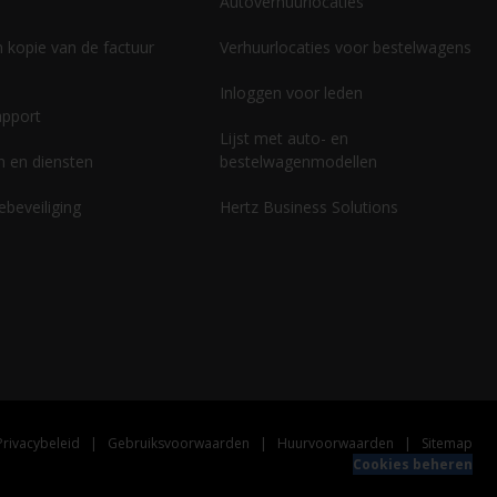
Autoverhuurlocaties
 kopie van de factuur
Verhuurlocaties voor bestelwagens
Inloggen voor leden
apport
Lijst met auto- en
n en diensten
bestelwagenmodellen
ebeveiliging
Hertz Business Solutions
Privacybeleid
|
Gebruiksvoorwaarden
|
Huurvoorwaarden
|
Sitemap
Cookies beheren