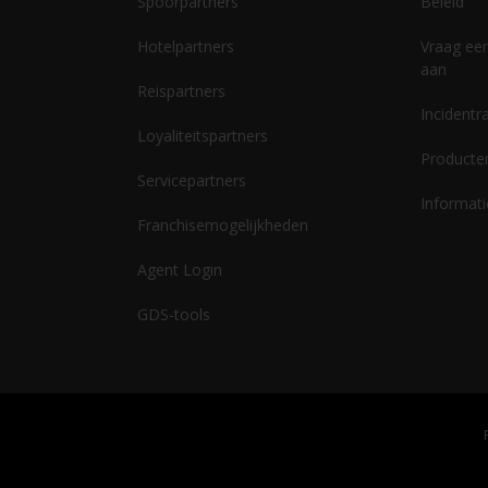
Spoorpartners
Beleid
Hotelpartners
Vraag een
aan
Reispartners
Incidentr
Loyaliteitspartners
Producte
Servicepartners
Informati
Franchisemogelijkheden
Agent Login
GDS-tools